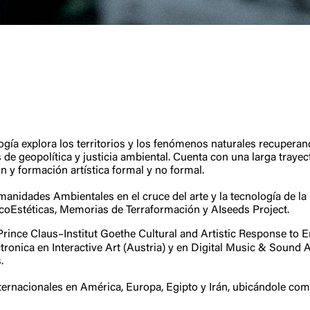
ología explora los territorios y los fenómenos naturales recupera
 geopolítica y justicia ambiental. Cuenta con una larga trayecto
 y formación artística formal y no formal.
anidades Ambientales en el cruce del arte y la tecnología de l
, EcoEstéticas, Memorias de Terraformación y AIseeds Project.
Prince Claus–Institut Goethe Cultural and Artistic Response to
ctronica en Interactive Art (Austria) y en Digital Music & Soun
.
ernacionales en América, Europa, Egipto y Irán, ubicándole como 